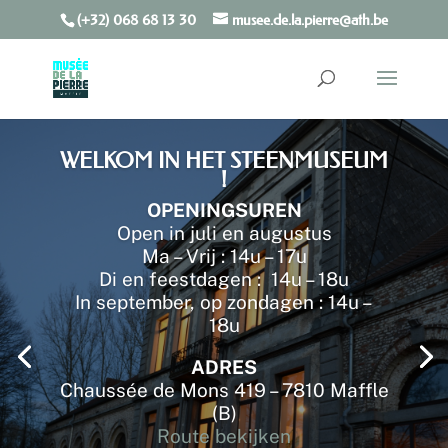
(+32) 068 68 13 30
musee.de.la.pierre@ath.be
Toolbar openen
WELKOM IN HET STEENMUSEUM
!
OPENINGSUREN
Open in juli en augustus
Ma – Vrij : 14u – 17u
Di en feestdagen : 14u – 18u
In september, op zondagen : 14u –
18u
ADRES
Chaussée de Mons 419 – 7810 Maffle
(B)
Route bekijken