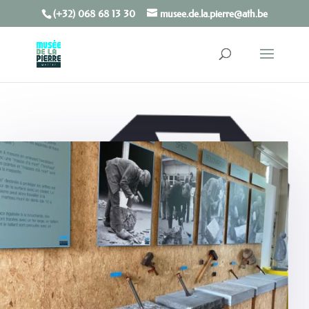
(+32) 068 68 13 30
musee.de.la.pierre@ath.be
Toolbar openen