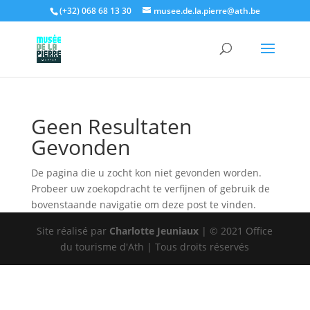
(+32) 068 68 13 30
musee.de.la.pierre@ath.be
Toolbar openen
Geen Resultaten
Gevonden
De pagina die u zocht kon niet gevonden worden.
Probeer uw zoekopdracht te verfijnen of gebruik de
bovenstaande navigatie om deze post te vinden.
Site réalisé par
Charlotte Jeuniaux
| © 2021 Office
du tourisme d'Ath | Tous droits réservés