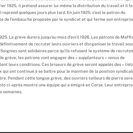
ier 1925, il prétend assurer lui-même la distribution du travail et il 
il reprend quelques jours plus tard. En juin 1925, c’est le patron du
e de l’embauche proposée par le syndicat et qui ferme son entrepris
925. La grève durera jusqu’au mois d’avril 1926. Les patrons de Maffl
éfinitivement de recruter leurs ouvriers et d’organiser le travail sou
 Soignies sont solidaires parce qu’ils refusent le système de recrut
 de grève, les patrons vont engager des « supplanteurs » venus de
tent leurs conditions. Ces briseurs de grève seront appelés des « tièt
ux qui ont continué à se battre pour le maintien de la position syndical
ière. Pendant cette longue grève, des ouvriers tailleurs de pierre ser
photo ci-après montre une équipe qui a émigré en Corse. Leur entrepris
es semaines.