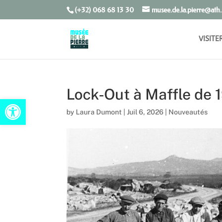
(+32) 068 68 13 30
musee.de.la.pierre@ath
VISITE
Lock-Out à Maffle de 
Open toolbar
by
Laura Dumont
|
Juil 6, 2026
|
Nouveautés