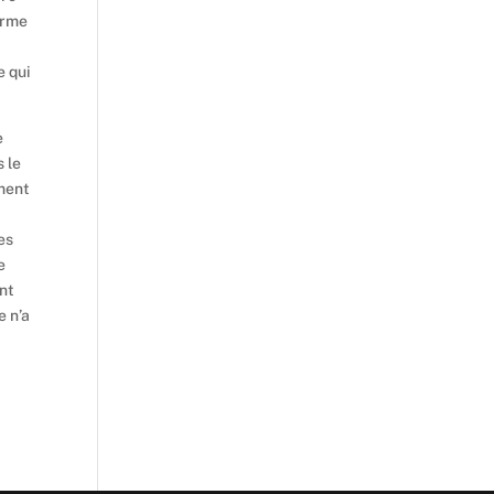
ferme
e qui
e
s le
ement
es
e
ont
e n’a