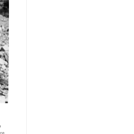
a
vre