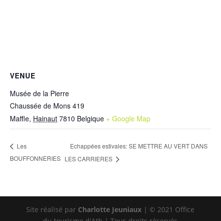
VENUE
Musée de la Pierre
Chaussée de Mons 419
Maffle
,
Hainaut
7810
Belgique
+ Google Map
Echappées estivales: SE METTRE AU VERT DANS
Les
BOUFFONNERIES
LES CARRIERES
Site réalisé par
Charlotte Jeuniaux
| © 2021 Office
du tourisme d'Ath | Tous droits réservés