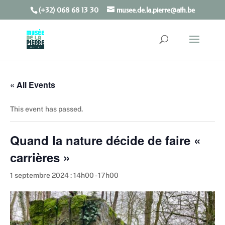
(+32) 068 68 13 30
musee.de.la.pierre@ath.be
Open toolbar
« All Events
This event has passed.
Quand la nature décide de faire «
carrières »
1 septembre 2024 : 14h00
-
17h00