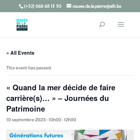
(+32) 068 68 13 30
musee.de.la.pierre@ath.be
Open toolbar
« All Events
This event has passed.
« Quand la mer décide de faire
carrière(s)… » – Journées du
Patrimoine
10 septembre 2023 : 10h00
-
12h00